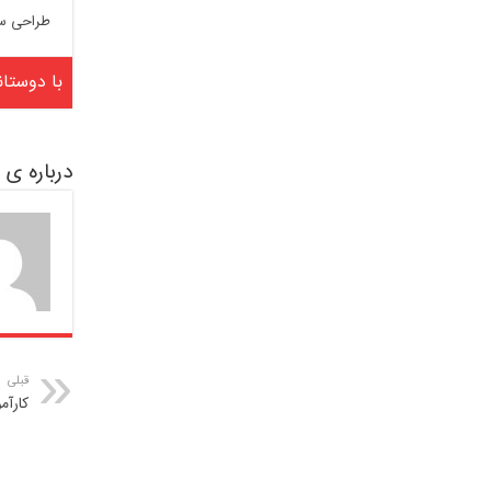
طراحی س
با دوستان
درباره ی dcrtsadfuo
قبلی
کارآم