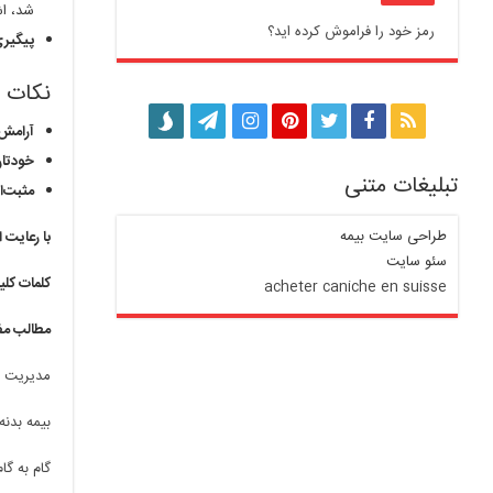
شد، اش
رمز خود را فراموش کرده اید؟
پیگیری
نکات 
آرامش 
خودتان
تبلیغات متنی
مثبت‌ا
طراحی سایت بیمه
با رعایت 
سئو سایت
کلمات کلی
acheter caniche en suisse
مطالب مف
مدیریت ز
بیمه بدن
گام به گا