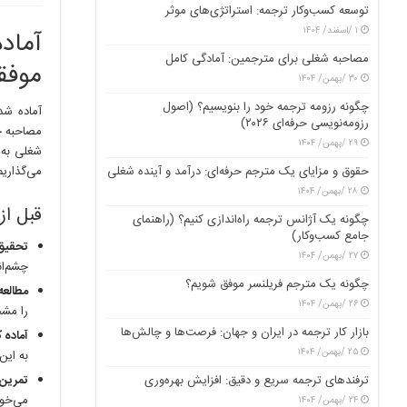
توسعه کسب‌وکار ترجمه: استراتژی‌های موثر
۱ /اسفند/ ۱۴۰۴
آماد
مصاحبه شغلی برای مترجمین: آمادگی کامل
موفق
۳۰ /بهمن/ ۱۴۰۴
چگونه رزومه ترجمه خود را بنویسیم؟ (اصول
آماده شد
رزومه‌نویسی حرفه‌ای ۲۰۲۶)
مصاحبه خ
۲۹ /بهمن/ ۱۴۰۴
شغلی به 
حقوق و مزایای یک مترجم حرفه‌ای: درآمد و آینده شغلی
می‌گذاریم
۲۸ /بهمن/ ۱۴۰۴
قبل از
چگونه یک آژانس ترجمه راه‌اندازی کنیم؟ (راهنمای
جامع کسب‌وکار)
تحقیق
۲۷ /بهمن/ ۱۴۰۴
چشم‌ان
چگونه یک مترجم فریلنسر موفق شویم؟
مطالعه
۲۶ /بهمن/ ۱۴۰۴
را مش
بازار کار ترجمه در ایران و جهان: فرصت‌ها و چالش‌ها
آماده 
۲۵ /بهمن/ ۱۴۰۴
به این
ترفندهای ترجمه سریع و دقیق: افزایش بهره‌وری
تمرین 
می‌خوا
۲۴ /بهمن/ ۱۴۰۴