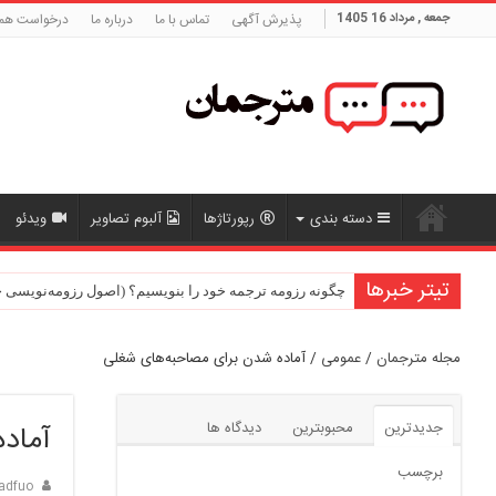
جمعه , مرداد 16 1405
پذیرش آگهی
تماس با ما
درباره ما
درخواست هم
دسته بندی
رپورتاژها
آلبوم تصاویر
ویدئو
تیتر خبرها
حقوق و مزایای یک مترجم حرفه‌ای: درآمد و آینده شغلی
چگونه رزومه ترجمه خود را بنویسیم؟ (اصول رزومه‌نویسی حرفه‌ا
مجله مترجمان
/
عمومی
/
آماده شدن برای مصاحبه‌های شغلی
جدیدترین
محبوبترین
دیدگاه ها
آماد
برچسب
adfuo