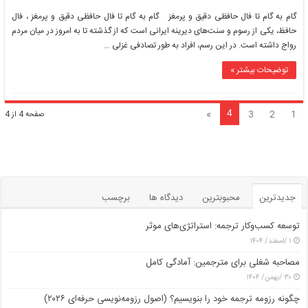
گام
به
گام به گام تا فال حافظی دقیق و پرمغز گام به گام تا فال حافظی دقیق و پرمغز ، فال
گام
حافظ، یکی از رسوم و سنت‌های دیرینه ایرانی است که از گذشته تا به امروز در میان مردم
تا
رواج داشته است. در این رسم، افراد به طور تصادفی غزلی …
فال
حافظی
توضیحات بیشتر »
دقیق
و
پرمغز
4
»
3
2
1
صفحه 4 از 4
جدیدترین
محبوبترین
دیدگاه ها
برچسب
توسعه کسب‌وکار ترجمه: استراتژی‌های موثر
۱ /اسفند/ ۱۴۰۴
مصاحبه شغلی برای مترجمین: آمادگی کامل
۳۰ /بهمن/ ۱۴۰۴
چگونه رزومه ترجمه خود را بنویسیم؟ (اصول رزومه‌نویسی حرفه‌ای ۲۰۲۶)