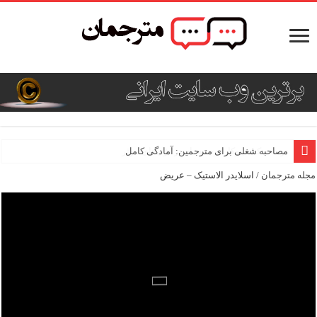
مصاحبه شغلی برای مترجمین: آمادگی کامل
مجله مترجمان
/
اسلایدر الاستیک – عریض