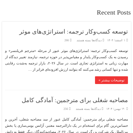
Recent Posts
توسعه کسب‌وکار ترجمه: استراتژی‌های موثر
برای
۱ /اسفند/ ۱۴۰۴
دیدگاه‌ها
بسته هستند
266
توسعه
کسب‌وکار
توسعه کسب‌وکار ترجمه: استراتژی‌های موثر عبور از مرحله «مترجم فریلنسر» و
ترجمه:
استراتژی‌های
رسیدن به یک کسب‌وکار پایدار و مقیاس‌پذیر در حوزه ترجمه، نیازمند تغییر دیدگاه از
موثر
مهارت زبانی به استراتژی تجاری است. در سال ۲۰۲۶، بازار ترجمه به‌شدت رقابتی
شده و تنها کسانی رشد می‌کنند که بتوانند ارزش افزوده‌ای فراتر از …
توضیحات بیشتر »
مصاحبه شغلی برای مترجمین: آمادگی کامل
برای
۳۰ /بهمن/ ۱۴۰۴
دیدگاه‌ها
بسته هستند
256
مصاحبه
شغلی
مصاحبه شغلی برای مترجمین: آمادگی کامل عبور از سد مصاحبه شغلی، آخرین و
برای
مترجمین:
حساس‌ترین گام برای استخدام در یک دارالترجمه معتبر، آژانس بومی‌سازی یا بخش
آمادگی
کامل
بین‌الملل یک شرکت بزرگ است. در سال ۲۰۲۶، مصاحبه‌کنندگان دیگر فقط به دانش